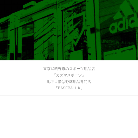
東京武蔵野市のスポーツ用品店
「カズマスポーツ」
地下１階は野球用品専門店
「BASEBALL K」